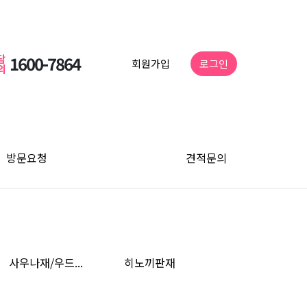
담
1600-7864
회원가입
로그인
의
방문요청
견적문의
사우나재/우드...
히노끼판재