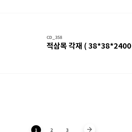
CD_358
적삼목 각재 ( 38*38*2400 
arrow_forward
1
2
3