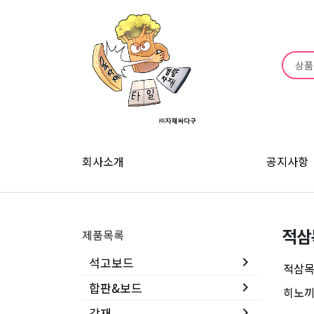
회사소개
공지사항
적삼
제품목록
석고보드
keyboard_arrow_right
적삼
합판&보드
keyboard_arrow_right
히노
각재
keyboard_arrow_right