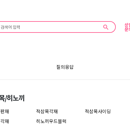
상
search
문
질의응답
목/히노끼
목판재
적삼목각재
적삼목사이딩
끼각재
히노끼우드블럭