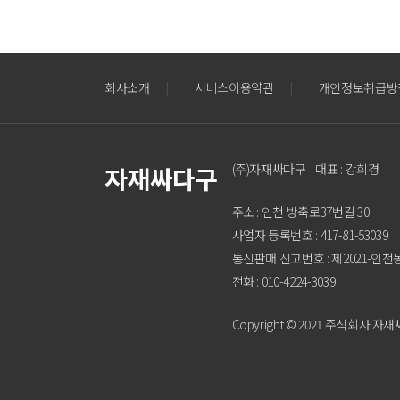
회사소개
|
서비스이용약관
|
개인정보취급방
(주)자재싸다구 대표 : 강희경
자재싸다구
주소 : 인천 방축로37번길 30
사업자 등록번호 : 417-81-53039
통신판매 신고번호 : 제2021-인천
전화 : 010-4224-3039
Copyright © 2021 주식회사 자재싸다구