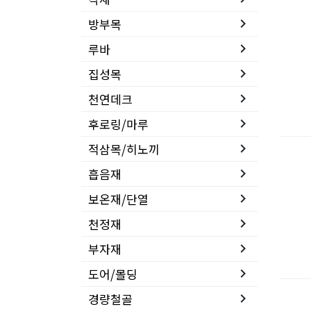
방부목
keyboard_arrow_right
루바
keyboard_arrow_right
집성목
keyboard_arrow_right
천연데크
keyboard_arrow_right
후로링/마루
keyboard_arrow_right
적삼목/히노끼
keyboard_arrow_right
흡음재
keyboard_arrow_right
보온재/단열
keyboard_arrow_right
천정재
keyboard_arrow_right
부자재
keyboard_arrow_right
도어/몰딩
keyboard_arrow_right
경량철골
keyboard_arrow_right