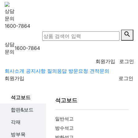
상담
문의
1600-7864
search
상담
1600-7864
문의
회원가입
로그인
회사소개
공지사항
질의응답
방문요청
견적문의
회원가입
로그인
석고보드
석고보드
합판&보드
일반석고
각재
방수석고
방부목
방화석고