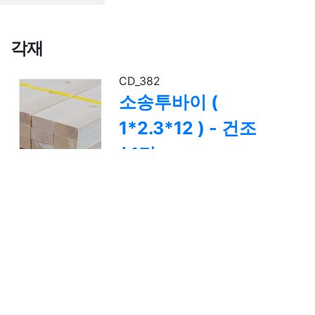
각재
CD_382
소송투바이 (
1*2.3*12 ) - 건조
/ 1단
20,560원
가격 :
1