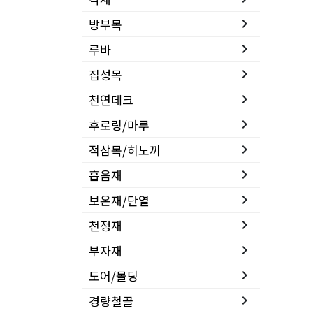
방부목
keyboard_arrow_right
루바
keyboard_arrow_right
집성목
keyboard_arrow_right
천연데크
keyboard_arrow_right
후로링/마루
keyboard_arrow_right
적삼목/히노끼
keyboard_arrow_right
흡음재
keyboard_arrow_right
보온재/단열
keyboard_arrow_right
천정재
keyboard_arrow_right
부자재
keyboard_arrow_right
도어/몰딩
keyboard_arrow_right
경량철골
keyboard_arrow_right