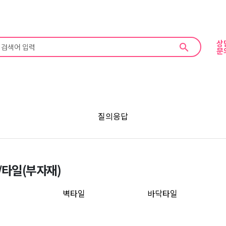
상
search
문
질의응답
/타일(부자재)
벽타일
바닥타일