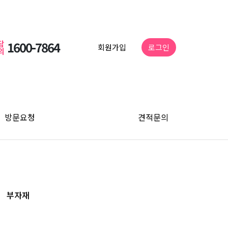
담
1600-7864
회원가입
로그인
의
방문요청
견적문의
부자재