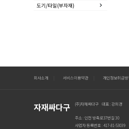
도기/타일(부자재)
keyboard_arrow_right
회사소개
|
서비스이용약관
|
개인정보취급방
(주)자재싸다구 대표 : 강희경
자재싸다구
주소 : 인천 방축로37번길 30
사업자 등록번호 : 417-81-53039