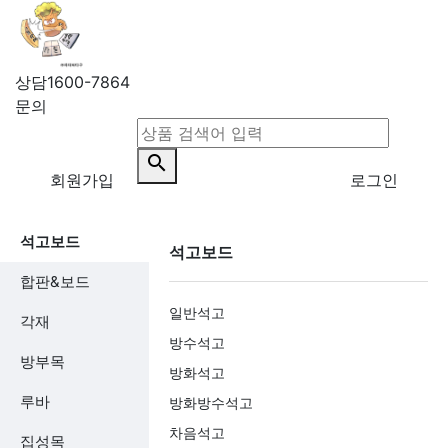
상담
1600-7864
문의
search
회원가입
로그인
석고보드
석고보드
합판&보드
일반석고
각재
방수석고
방부목
방화석고
루바
방화방수석고
차음석고
집성목