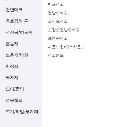
방균석고
천연데크
전방수석고
후로링/마루
고강도석고
고강도전방수석고
적삼목/히노끼
초경량석고
흡음재
사운드윈/아트사운드
보온재/단열
석고본드
천정재
부자재
도어/몰딩
경량철골
도기/타일(부자재)