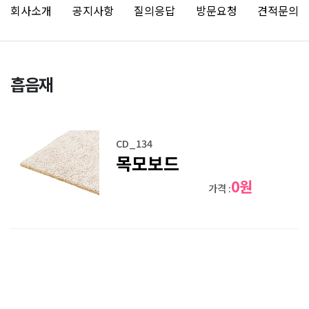
회사소개
공지사항
질의응답
방문요청
견적문의
흡음재
CD_134
목모보드
0원
가격 :