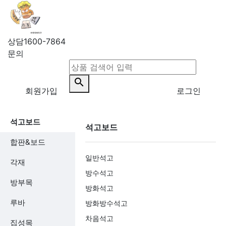
상담
1600-7864
문의
search
회원가입
로그인
석고보드
석고보드
합판&보드
일반석고
각재
방수석고
방부목
방화석고
루바
방화방수석고
차음석고
집성목