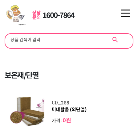
상담
1600-7864
문의
search
보온재/단열
CD_268
미네랄울 (외단열)
0원
가격 :