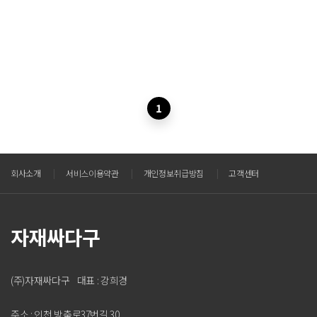
1
회사소개
|
서비스이용약관
|
개인정보취급방침
|
고객센터
자재싸다구
(주)자재싸다구 대표 : 강희경
주소 : 인천 방축로37번길 30